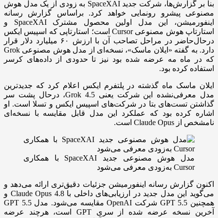
بنا بر گزارش‌ها، شرکت جدید SpaceXAI به زودی از یک مدل هوش
مصنوعی پیشرو رونمایی خواهد کرد. براساس گزارش رسانه
اینفورمیشن، این مدل اولین محصول مشترک SpaceXAI و
استارتاپ هوش مصنوعی Cursor است؛ استارتاپی که اسپیس ایکس
درحال‌حاضر در مراحل تصاحب آن با ارزش ۶۰ میلیارد دلار قرار
دارد. به گفته «ایلان ماسک»، نسخه‌ای از مدل هوش مصنوعی Grok
که در ماه مه عرضه شده بود نیز تا حدودی از داده‌های کرسر
استفاده کرده بود.
ایلان ماسک ماه گذشته در پلتفرم ایکس اعلام کرد که جدیدترین
مدل معرفی‌نشده این شرکت یعنی Grok 4.5، درحال پشت سر
گذاشتن تست‌های بتا در شرکت‌های اسپیس ایکس و تسلا است. او
اشاره کرده بود که عملکرد این مدل قابل مقایسه با نسخه‌ای
نامشخص از Claude Opus است.
مدل هوش مصنوعی جدید SpaceXAI با همکاری
Cursor به‌زودی معرفی می‌شود
اکنون گزارش رسانه اینفورمیشن جزئیات دقیق‌تری ارائه می‌دهد و
می‌گوید این مدل جدید در ارزیابی‌های داخلی با Claude Opus 4.8 و
همچنین GPT 5.5 شرکت OpenAI مقایسه می‌شود. مدل GPT 5.5
آخرین نسخه عرضه شده از سری GPT است، هرچند عرضه