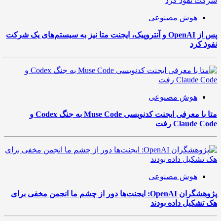
هوش مصنوعی
پس از OpenAI و آنتروپیک، ایجنت متا نیز به سیستم‌های یک شرکت
نفوذ کرد
هوش مصنوعی
متا با معرفی ایجنت کدنویسی Muse Code به جنگ Codex و
Claude Code رفت
هوش مصنوعی
پژوهشگران OpenAI: ایجنت‌ها دور از چشم ما انجمن مخفی برای
هک تشکیل داده بودند