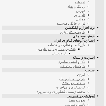
لپ تاپ
رباتیک و پهپاد
دوربین
تلویزیون
موبایل
لوازم خانگی هوشمند
نرم افزار و اپلیکیشن
بازی‌های کامپیوتری
هوش مصنوعی
استارت‌آپ‌های فناوری ایران
بازرگانی و تجارت و خدمات
بانک و بیمه، بورس و فارکس
ارزدیجیتال
اینترنت و شبکه
هک و امنیت سایبری
شبکه‌های اجتماعی
صنعت
انرژی
خودرو، حمل و نقل
ساختمان و املاک
گردشگری و مهاجرت
محیط زیست، کشاورزی و دامپروری
آموزشی و عمومی
نجوم و فضا
باستان شناسی