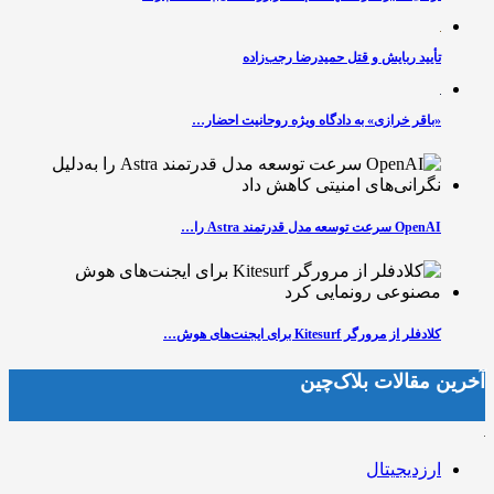
تأیید ربایش و قتل حمیدرضا رجب‌زاده
«باقر خرازی» به دادگاه ویژه روحانیت احضار…
OpenAI سرعت توسعه مدل قدرتمند Astra را…
کلادفلر از مرورگر Kitesurf برای ایجنت‌های هوش…
آخرین مقالات بلاک‌چین
ارزدیجیتال