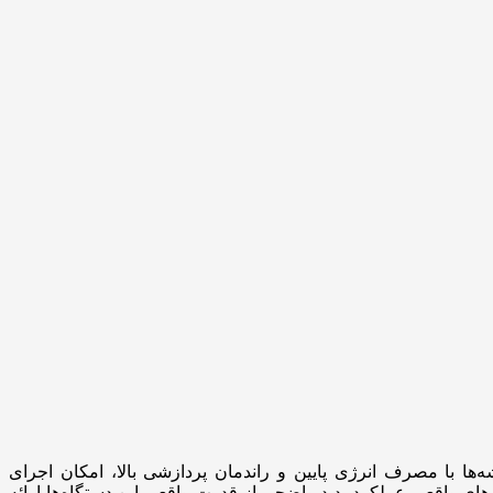
تراشه‌ها با مصرف انرژی پایین و راندمان پردازشی بالا، امکان اجرای
های واقعی عملکرد، دید واضحی از قدرت واقعی این دستگاه‌ها ارائه