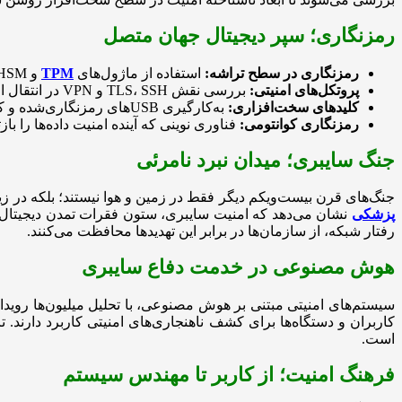
رمزنگاری؛ سپر دیجیتال جهان متصل
رمزنگاری در سطح تراشه:
استفاده از ماژول‌های
TPM
و HSM برای محافظت از داده‌ها در حافظه‌های فیزیکی.
پروتکل‌های امنیتی:
بررسی نقش TLS، SSH و VPN در انتقال امن داده میان دستگاه‌ها و سرورها.
کلیدهای سخت‌افزاری:
به‌کارگیری USBهای رمزنگاری‌شده و کارت‌های امنیتی برای تأیید هویت چندمرحله‌ای.
رمزنگاری کوانتومی:
فناوری نوینی که آینده امنیت داده‌ها را
جنگ سایبری؛ میدان نبرد نامرئی
جنگ‌های قرن بیست‌ویکم دیگر فقط در زمین و هوا نیستند؛ بلکه در ز
پزشکی
رفتار شبکه، از سازمان‌ها در برابر این تهدیدها محافظت می‌کنند.
هوش مصنوعی در خدمت دفاع سایبری
سیستم‌های امنیتی مبتنی بر هوش مصنوعی، با تحلیل میلیون‌ها رویداد د
است.
فرهنگ امنیت؛ از کاربر تا مهندس سیستم