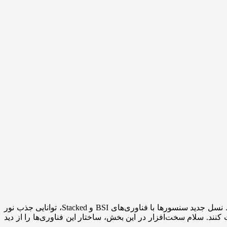
هر عکس حاصل تعامل دقیق نور و سخت‌افزار است. سنسور تصویر، مهم‌ترین جزء در هر دوربین، تعیین می‌کند چقدر از واقعیت ثبت شود. نسل جدید سنسورها با فناوری‌های BSI و Stacked، توانایی جذب نور
ند. سلام سخت‌افزار در این بخش، ساختار این فناوری‌ها را از دید