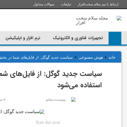
ارتباط با تیم سلام سخت‌افزار
تبلیغات
سوالات متداول
ت
ج
تجهیزات فناوری و الکترونیک
نرم افزار و اپلیکیشن
ه
›
›
خانه
هوش مصنوعی
سیاست جدید گوگل: از فایل‌های شما در ب
ی
سیاست جدید گوگل: از فایل‌های 
ز
استفاده می‌شود
ا
نویسنده:
دیجیاتو
8 جولای 2026
ت
Rate this post