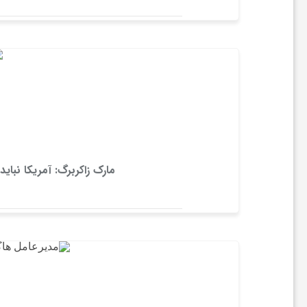
ص
ن
و
ع
ی
مارک زاکربرگ: آمریکا نب
ا
س
ت