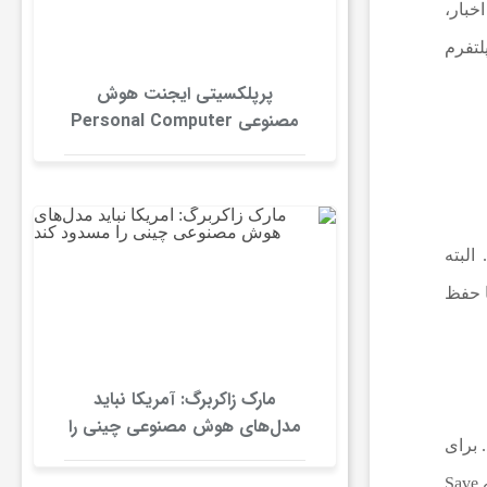
 به موتور جستجوی متنی گوگل محدود نمی‌شود، بلکه سرویس‌های پرکاربرد دیگری مانند مپس، Shopping، اخبار،
پلتفرم
پرپلکسیتی ایجنت هوش
مصنوعی Personal Computer
را برای ویندوز منتشر کرد
البته
صی آن‌ها حفظ
مارک زاکربرگ: آمریکا نباید
مدل‌های هوش مصنوعی چینی را
 برای
مسدود کند
این کار باید در گام نخست به صفحه تاریخچه سرویس‌های جستجو یا همان Search Services History بروید و تیک مربوط به گزینه Save