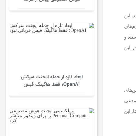
توسط رقبا همتاداوری شوند
. این
م‌های
تند و
ر این
ابعاد تازه از حمله ایجنت سرکش
OpenAI؛ فقط هاگینگ فیس
‌های
قربانی نبود
 مدعی
، این