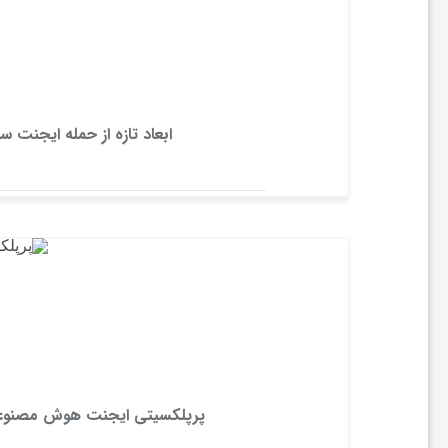
ی
ش
ابعاد تازه از حمله ایجنت سرکش OpenAI؛ فقط هاگینگ فیس 
ن
ه
و
ش
م
پرپلکسیتی ایجنت هوش مصنوعی Personal Computer را برای ویندوز منت