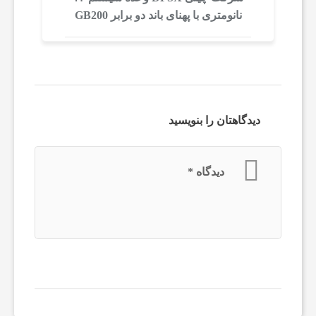
نانومتری با پهنای باند دو برابر GB200
ه
انویدیا را داد
ص
ن
دیدگاهتان را بنویسید
ع
دیدگاه
*
ت
آ
م