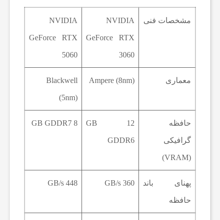
ز
مشخصات فنی
NVIDIA
NVIDIA
ا
GeForce RTX
GeForce RTX
5060
3060
ر
معماری
Ampere (8nm)
Blackwell
و
(5nm)
ا
حافظه
12 GB
8 GB GDDR7
گرافیکی
GDDR6
پ
(VRAM)
ل
پهنای باند
360 GB/s
448 GB/s
حافظه
ی