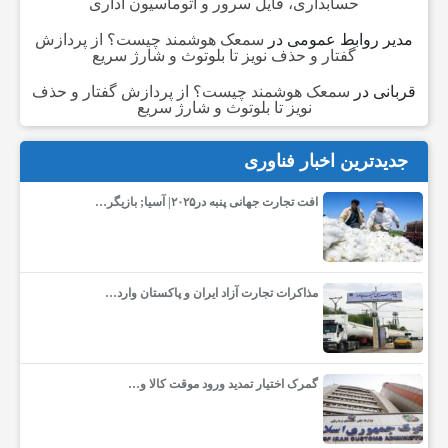
حسابداری، فایل سرور و اتوماسیون اداری
ن
مدیر روابط عمومی
در
سمعک هوشمند چیست؟ از پردازش
گفتار و حذف نویز تا بلوتوث و شارژ سریع
ت
قربانی
در
سمعک هوشمند چیست؟ از پردازش گفتار و حذف
نویز تا بلوتوث و شارژ سریع
ر
جدیدترین اخبار فناوری
ن
افت تجارت جهانی پنبه در۲۰۲۵| آسیا; بازیگر…
ت
مذاکرات تجارت آزاد ایران و پاکستان وارد…
و
ش
گمرک اختیار تمدید ورود موقت کالا و…
ب