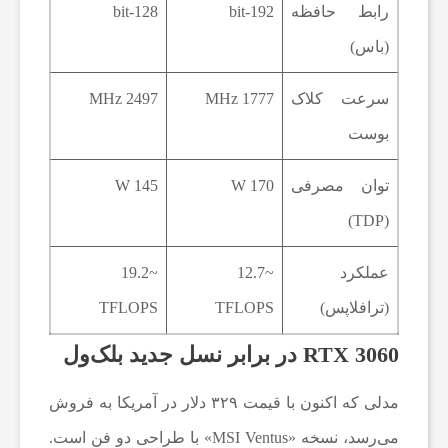
رابط حافظه
192-bit
128-bit
ک
(باس)
ی
سرعت کلاک
1777 MHz
2497 MHz
بوست
ش
توان مصرفی
170 W
145 W
ن
(TDP)
ه
عملکرد
~12.7
~19.2
(ترافلاپس)
TFLOPS
TFLOPS
و
RTX 3060 در برابر نسل جدید بلک‌ول
ش
مدلی که اکنون با قیمت ۳۲۹ دلار در آمریکا به فروش
می‌رسد، نسخه «MSI Ventus» با طراحی دو فن است.