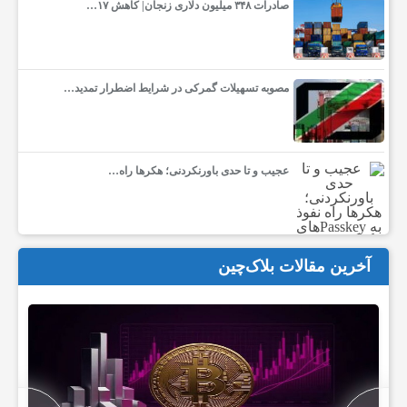
صادرات ۳۴۸ میلیون دلاری زنجان| ‌کاهش ۱۷…
م
و
مصوبه تسهیلات گمرکی در شرایط اضطرار تمدید…
ز
عجیب و تا حدی باورنکردنی؛ هکرها راه…
ش
ی
آخرین مقالات بلاک‌چین
و
ع
م