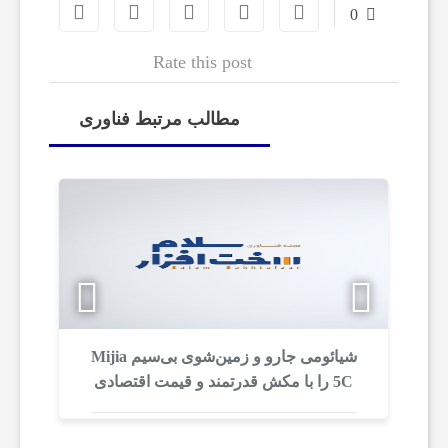
م
0
Rate this post
ص
مطالب مرتبط فناوری
ن
و
ع
ی
 مکس
شیائومی جارو و زمین‌شوی بی‌سیم Mijia
ب
ا
5C را با مکش قدرتمند و قیمت اقتصادی
معرفی کرد
س