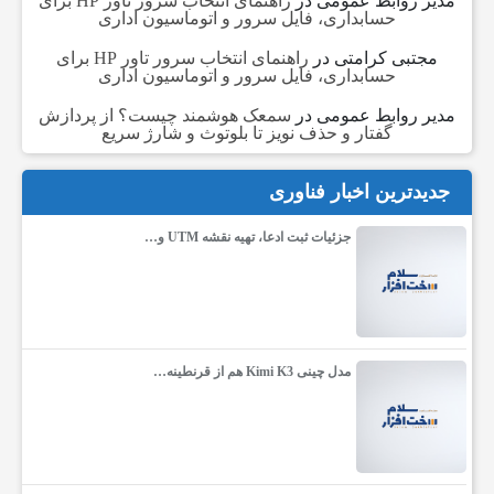
مدیر روابط عمومی
در
راهنمای انتخاب سرور تاور HP برای
حسابداری، فایل سرور و اتوماسیون اداری
ا
مجتبی کرامتی
در
راهنمای انتخاب سرور تاور HP برای
حسابداری، فایل سرور و اتوماسیون اداری
ی
مدیر روابط عمومی
در
سمعک هوشمند چیست؟ از پردازش
گفتار و حذف نویز تا بلوتوث و شارژ سریع
ر
جدیدترین اخبار فناوری
جزئیات ثبت ادعا، تهیه نقشه UTM و…
ا
ن
مدل چینی Kimi K3 هم از قرنطینه…
ا
ی