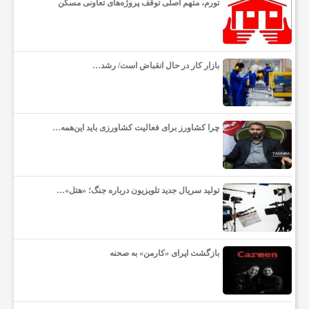
تورم، متهم اصلی توقف پروژه‌های تعاونی مسکن
ت
بازار کار در حال انقباض است/ رشد…
ا
ر
چرا کشاورز برای فعالیت کشاورزی باید این‌همه…
ت‌
آ
تولید سریال جدید تلویزیون درباره جنگ؛ «هتل»…
پ‌
بازگشت اپرای «کارمن» به صحنه
ه