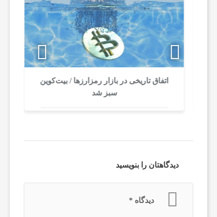
ی
ک
ن
اتفاق تاریخی در بازار رمزارزها / بیت‌کوین
ز
سبز شد
ر
م
ا
دیدگاهتان را بنویسید
ف
دیدگاه
*