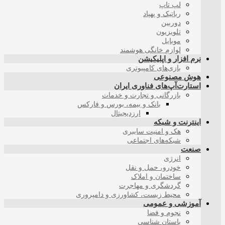
لپ تاپ
رباتیک و پهپاد
دوربین
تلویزیون
موبایل
لوازم خانگی هوشمند
نرم افزار و اپلیکیشن
بازی‌های کامپیوتری
هوش مصنوعی
استارت‌آپ‌های فناوری ایران
بازرگانی و تجارت و خدمات
بانک و بیمه، بورس و فارکس
ارزدیجیتال
اینترنت و شبکه
هک و امنیت سایبری
شبکه‌های اجتماعی
صنعت
انرژی
خودرو، حمل و نقل
ساختمان و املاک
گردشگری و مهاجرت
محیط زیست، کشاورزی و دامپروری
آموزشی و عمومی
نجوم و فضا
باستان شناسی